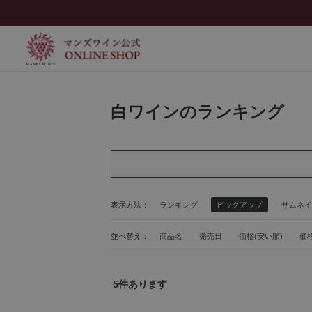
白ワインのランキング
表示方法：
ランキング
ピックアップ
サムネイ
並べ替え：
商品名
発売日
価格(安い順)
価格
5
件あります