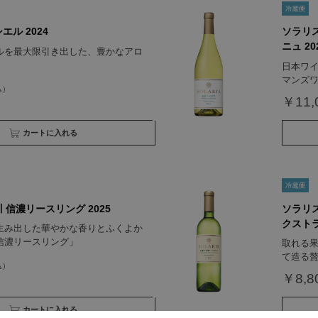
エル 2024
ソラリス
ニュ 20
ルを最大限引き出した、豊かなアロ
日本ワイ
マンズ
￥11,
買い物かごへ入れる
 信濃リースリング 2025
ソラリス
クストラ
生み出した華やかな香りとふくよか
信濃リースリング」
取れる果
て造る
￥8,8
買い物かごへ入れる