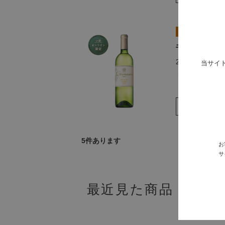
千曲川 プチ・マ
2023ヴィンテ
当サイ
￥7,150
5
件あります
お
サ
最近見た商品