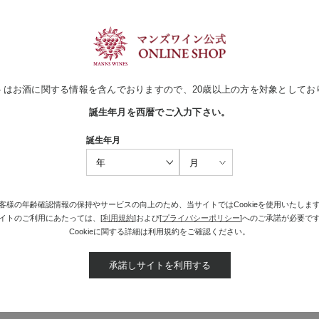
ンサン ビオロジック 2025
ージに続き、セカンドヴィンテージ
トはお酒に関する情報を含んでおりますので、20歳以上の方を対象としてお
誕生年月を西暦でご入力下さい。
誕生年月
買い物かごへ入れる
客様の年齢確認情報の保持やサービスの向上のため、当サイトではCookieを使用いたしま
イトのご利用にあたっては、[
利用規約
]および[
プライバシーポリシー
]へのご承諾が必要で
Cookieに関する詳細は利用規約をご確認ください。
承諾しサイトを利用する
最近見た商品がありません。