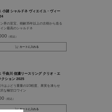
 小諸 シャルドネ ヴィエイユ・ヴィー
24
ン界の至宝、樹齢35年以上の古樹から造る
ワイン最高のシャルドネ
000
買い物かごへ入れる
 千曲川 信濃リースリング クリオ・エ
クション 2025
汁はぶどう重量の1/3程度、果実を凍らせ
贅沢な極甘口ワイン
00
買い物かごへ入れる