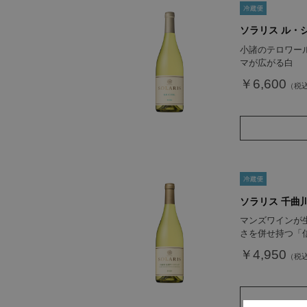
ソラリス ル・シ
小諸のテロワー
マが広がる白
￥6,600
ソラリス 千曲川
マンズワインが
さを併せ持つ「
￥4,950