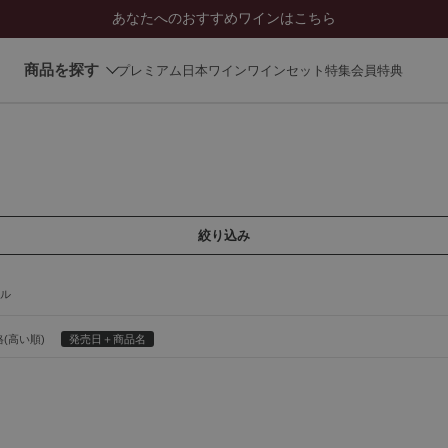
あなたへのおすすめワインはこちら
商品を探す
プレミアム日本ワイン
ワインセット
特集
会員特典
絞り込み
ル
(高い順)
発売日＋商品名