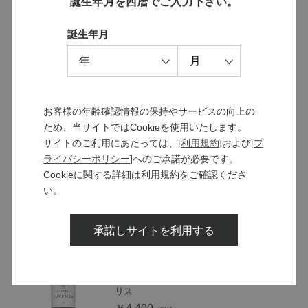
誕生年月を西暦でご入力下さい。
ソラリス ブランデー “龍眼” 1989
誕生年月
日本ワインを原料に、30年以上熟成した単一
ヴィンテージのブランデー
￥77,000
お客様の年齢確認情報の保持やサービスの向上の
SOLD OUT
ため、当サイトではCookieを使用いたします。
サイトのご利用にあたっては、[
利用規約
]および[
プ
ソラリス マニフィカ 2018
ライバシーポリシー
]へのご承諾が必要です。
収穫から5年以上の熟成を経てリリース、傑
Cookieに関する詳細は利用規約をご確認くださ
出した年しか造られないソラリスの最高峰
い。
￥22,000
承諾しサイトを利用する
ソラリス ユヴェンタ 2023
やさしい味わいで若いうちから楽しめるソラ
リス