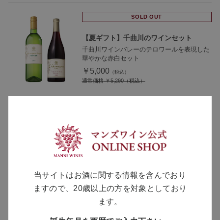
SOLD OUT
【夏ギフト】千曲川のワインセット
千曲川ワインバレーのテロワールを表現した
華やかな赤白セット
￥5,000
通常価格
￥5,290
カベルネ・ソーヴィニヨン ぶどうジュー
ス
長野県産カベルネ・ソーヴィニヨンから造ら
れたストレート果汁ジュース
￥1,350
当サイトはお酒に関する情報を含んでおり
ますので、20歳以上の方を対象としており
ます。
SOLD OUT